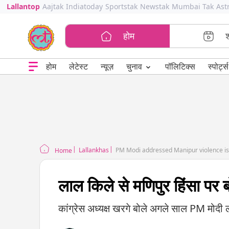
Lallantop
Aajtak
Indiatoday
Sportstak
Newstak
Mumbai Tak
Ast
होम
⌄
चुनाव
होम
लेटेस्ट
न्यूज़
पॉलिटिक्स
स्पोर्ट्स
Lallankhas
PM Modi addressed Manipur violence i
Home
लाल किले से मणिपुर हिंसा पर ब
कांग्रेस अध्यक्ष खरगे बोले अगले साल PM मोदी 