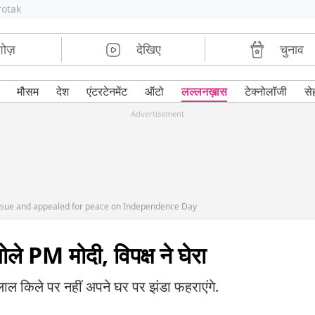
rotak
शोज़
देखिए
चुनाव
मौसम
देश
एंटरटेनमेंट
ऑटो
लल्लनख़ास
टेक्नोलॉजी
से
Advertisement
ssue and appealed for peace on Independence Day
ोले PM मोदी, विपक्ष ने घेरा
लाल किले पर नहीं अपने घर पर झंडा फहराएंगे.