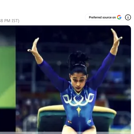
38 PM
IST)