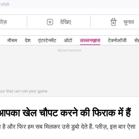
rotak
शोज़
देखिए
चुनाव
मौसम
देश
एंटरटेनमेंट
ऑटो
लल्लनख़ास
टेक्नोलॉजी
से
Advertisement
our that can ruin your game
 आपका खेल चौपट करने की फिराक में हैं
 है और फिर हम सब मिलकर उसे डुबो देते हैं. प्लीज़, इस बार ऐसा