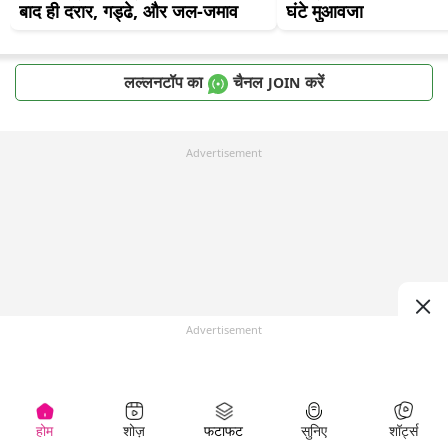
बाद ही दरार, गड्ढे, और जल-जमाव
घंटे मुआवजा
लल्लनटॉप का
चैनल
करें
JOIN
Advertisement
Advertisement
होम
शोज़
फटाफट
सुनिए
शॉर्ट्स