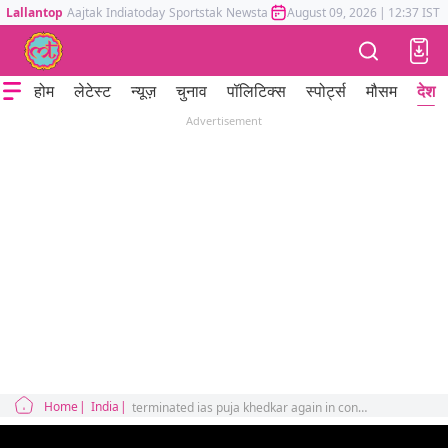
Lallantop
Aajtak
Indiatoday
Sportstak
Newstak
Mumbai Tak
August 09, 2026
Astrotak
|
12:37 IST
होम
लेटेस्ट
न्यूज़
चुनाव
पॉलिटिक्स
स्पोर्ट्स
मौसम
देश
Advertisement
Home
India
terminated ias puja khedkar again in controversy accused of kidnapping truck driver