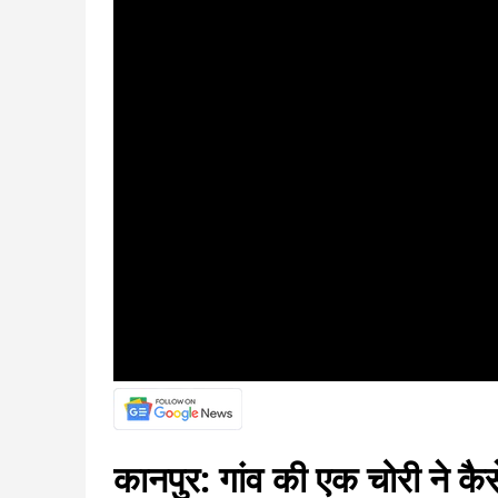
कानपुर: गांव की एक चोरी ने कैस