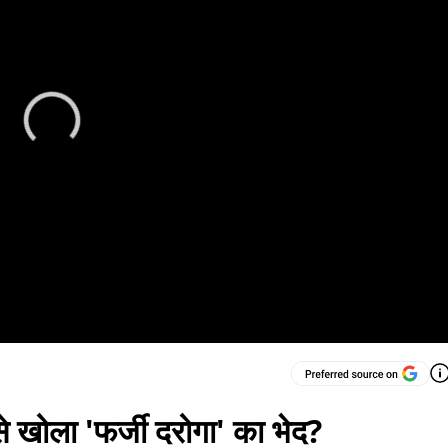
े खोला 'फर्जी दरोगा' का भेद?