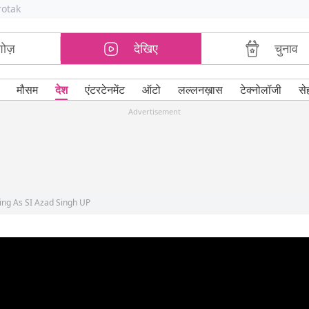
rotak
शोज़
देखिए
चुनाव
मौसम
देश
एंटरटेनमेंट
ऑटो
लल्लनख़ास
टेक्नोलॉजी
से
Advertisement
ing As SI Azad Singh UP