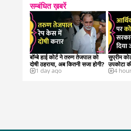
सम्बंधित ख़बरें
बॉम्बे हाई कोर्ट ने तरुण तेजपाल को
सुप्रीम को
दोषी ठहराया, अब कितनी सजा होगी?
उपकोटा की 
1 day ago
4 hou