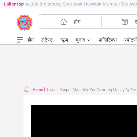
Lallantop
Aajtak
Indiatoday
Sportstak
Newstak
Mumbai Tak
Ast
होम
⌄
चुनाव
होम
लेटेस्ट
न्यूज़
पॉलिटिक्स
स्पोर्ट्स
Home
India
Kanpur Man Held For Extorting Money By Pos