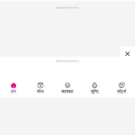
Advertisement
Advertisement
होम
शोज़
फटाफट
सुनिए
शॉर्ट्स
Top Shows
LallanKhas News
Entertainment
News
The Lallantop Show
Hindi Satire & Humor
Duniyadaari
Lallankhas Specials
Guest in the
Breaking News
Entertainment News
Newsroom
Top Political News
Hindi
Netanagri
Hindi
Top stories Cinema