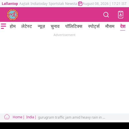
Lallantop
Aajtak
Indiatoday
Sportstak
Newstak
Mumbai Tak
August 08, 2026
Astrotak
|
17:21 IST
होम
लेटेस्ट
न्यूज़
चुनाव
पॉलिटिक्स
स्पोर्ट्स
मौसम
देश
Advertisement
Home
India
gurugram traffic jam amid heavy rain in delhi ncr