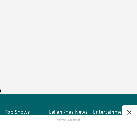
(
)
Top Shows
LallanKhas News
Entertainment
News
The Lallantop Show
Hindi Satire & Humor
Advertisement
Duniyadaari
Lallankhas Specials
Guest in the
Breaking News
Entertainment News
Newsroom
Top Political News
Hindi
Netanagri
Hindi
Top stories Cinema