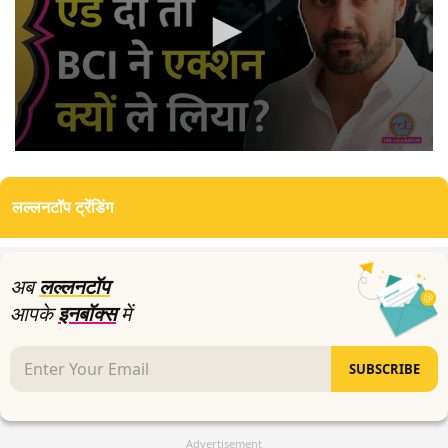
0
seconds
of
लल्लनटॉप ट्रेंडिंग
0
seconds
अब
लल्लनटॉप
आपके
इनबॉक्स
में
SUBSCRIBE
Advertisement