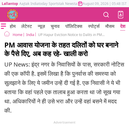
Lallantop
Aajtak
Indiatoday
Sportstak
Newstak
Mumbai Tak
August 09, 2026
Astrotak
|
05:48 IST
होम
लेटेस्ट
न्यूज़
चुनाव
पॉलिटिक्स
स्पोर्ट्स
मौसम
देश
India
UP Hapur Eviction Notice to Dalits in PMAY Homes Illegal Land Possession
Home
PM आवास योजना के तहत दलितों को घर बनाने
के पैसे दिए, अब कह रहे- खाली करो
UP News: इंद्र नगर के निवासियों के पास, सरकारी नोटिस
की एक कॉपी है. इसमें लिखा है कि पुनर्वास की समस्या को
सुलझाने के लिए ये जमीन उन्हें दी गई है. एक निवासी ने ये भी
बताया कि वहां पहले एक तालाब हुआ करता था जो सूख गया
था. अधिकारियों ने ही उसे भरा और उन्हें वहां बसने में मदद
की.
Advertisement