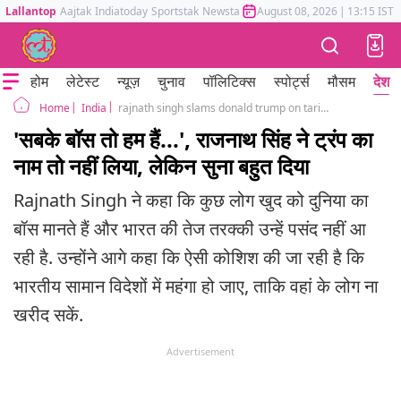
Lallantop
Aajtak
Indiatoday
Sportstak
Newstak
Mumbai Tak
August 08, 2026
Astrotak
|
13:15 IST
होम
लेटेस्ट
न्यूज़
चुनाव
पॉलिटिक्स
स्पोर्ट्स
मौसम
देश
India
rajnath singh slams donald trump on tariff 50 percent india defense export raisen madhya pradesh
Home
'सबके बॉस तो हम हैं...', राजनाथ सिंह ने ट्रंप का
नाम तो नहीं लिया, लेकिन सुना बहुत दिया
Rajnath Singh ने कहा कि कुछ लोग खुद को दुनिया का
बॉस मानते हैं और भारत की तेज तरक्की उन्हें पसंद नहीं आ
रही है. उन्होंने आगे कहा कि ऐसी कोशिश की जा रही है कि
भारतीय सामान विदेशों में महंगा हो जाए, ताकि वहां के लोग ना
खरीद सकें.
Advertisement