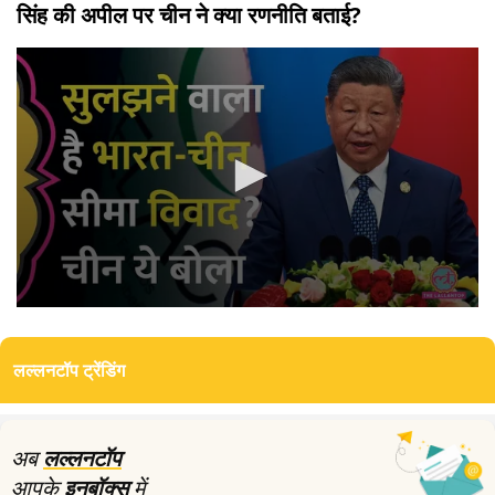
सिंह की अपील पर चीन ने क्या रणनीति बताई?
0
seconds
of
लल्लनटॉप ट्रेंडिंग
4
minutes,
40
seconds
अब
लल्लनटॉप
आपके
इनबॉक्स
में