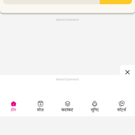
Advertisement
Advertisement
होम
शोज़
फटाफट
सुनिए
शॉर्ट्स
(
)
Top Shows
LallanKhas News
Entertainment