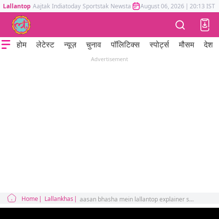
Lallantop
Aajtak
Indiatoday
Sportstak
Newstak
Mumbai Tak
August 06, 2026
Astrotak
|
20:13 IST
होम
लेटेस्ट
न्यूज़
चुनाव
पॉलिटिक्स
स्पोर्ट्स
मौसम
देश
Advertisement
Home
Lallankhas
aasan bhasha mein lallantop explainer story and history of middle east