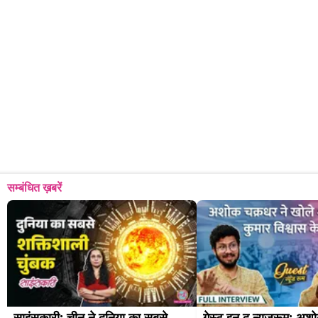
सम्बंधित ख़बरें
साइंसकारी: चीन ने दुनिया का सबसे 
गेस्ट इन द न्यूजरूम: अश