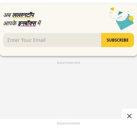
seconds
अब
लल्लनटॉप
आपके
इनबॉक्स
में
SUBSCRIBE
Advertisement
Advertisement