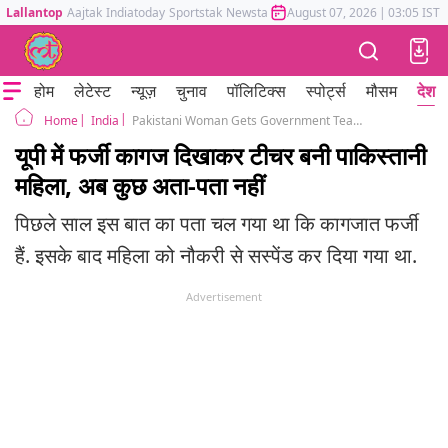
Lallantop
Aajtak
Indiatoday
Sportstak
Newstak
Mumbai Tak
August 07, 2026
Astrotak
|
03:05 IST
होम
लेटेस्ट
न्यूज़
चुनाव
पॉलिटिक्स
स्पोर्ट्स
मौसम
देश
India
Pakistani Woman Gets Government Teacher Job in Bareilly UP
Home
यूपी में फर्जी कागज दिखाकर टीचर बनी पाकिस्तानी
महिला, अब कुछ अता-पता नहीं
पिछले साल इस बात का पता चल गया था कि कागजात फर्जी
हैं. इसके बाद महिला को नौकरी से सस्पेंड कर दिया गया था.
Advertisement