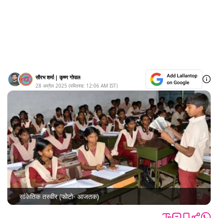
सौरभ शर्मा
|
कृष्ण गोपाल
28 अप्रैल 2025
(पब्लिश्ड:
12:06 AM
IST)
सांकेतिक तस्वीर (फोटो- आजतक)