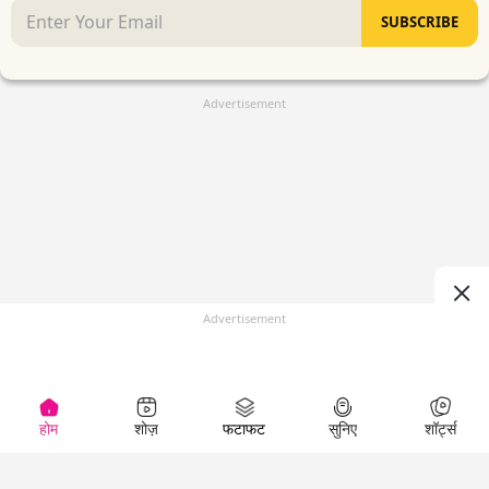
SUBSCRIBE
Advertisement
Advertisement
होम
शोज़
फटाफट
सुनिए
शॉर्ट्स
(
)