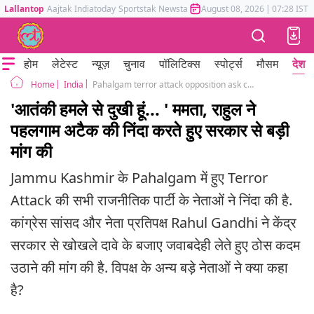
Lallantop
Aajtak
Indiatoday
Sportstak
Newstak
Mumbai Tak
August 08, 2026
Astrotak
|
07:28 IST
होम
लेटेस्ट
न्यूज़
चुनाव
पॉलिटिक्स
स्पोर्ट्स
मौसम
देश
India
Pahalgam terror attack opposition ask centre to seek accontability
Home
'आतंकी हमले से दुखी हूं... ' ममता, राहुल ने
पहलगाम अटैक की निंदा करते हुए सरकार से बड़ी
मांग की
Jammu Kashmir के Pahalgam में हुए Terror
Attack की सभी राजनीतिक पार्टी के नेताओं ने निंदा की है.
कांग्रेस सांसद और नेता प्रतिपक्ष Rahul Gandhi ने केंद्र
सरकार से खोखले दावे के बजाए जवाबदेही लेते हुए ठोस कदम
उठाने की मांग की है. विपक्ष के अन्य बड़े नेताओं ने क्या कहा
है?