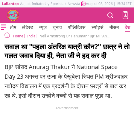
Lallantop
Aajtak
Indiatoday
Sportstak
Newstak
Mumbai Tak
August 08, 2026
Astrotak
|
15:34 IST
होम
लेटेस्ट
न्यूज़
चुनाव
पॉलिटिक्स
स्पोर्ट्स
मौसम
देश
India
Neil Armstrong Or Hanuman? BJP MP Anurag Thakur on Who Was First Space Traveler
Home
सवाल था "पहला अंतरिक्ष यात्री कौन?" छात्र ने तो
गलत जवाब दिया ही, नेता जी ने हद कर दी
BJP सांसद Anurag Thakur ने National Space
Day 23 अगस्त पर ऊना के पेखुबेला स्थित PM श्रीजवाहर
नवोदय विद्यालय में एक प्रदर्शनी के दौरान छात्रों से बात कर
रह थे. इसी दौरान उन्होंने बच्चों से यह सवाल पूछा था.
Advertisement