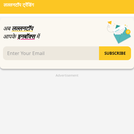
लल्लनटॉप ट्रेंडिंग
9
minutes,
55
seconds
अब
लल्लनटॉप
आपके
इनबॉक्स
में
SUBSCRIBE
Advertisement