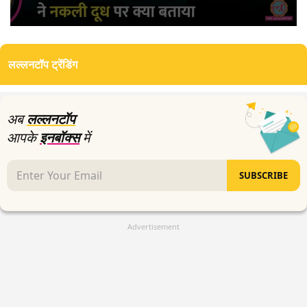
0
seconds
of
लल्लनटॉप ट्रेंडिंग
9
minutes,
19
seconds
अब
लल्लनटॉप
आपके
इनबॉक्स
में
SUBSCRIBE
Advertisement