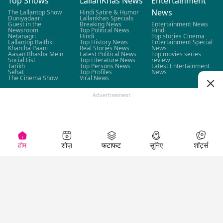
Top Shows
LallanKhas News
Entertainment
News
The Lallantop Show
Hindi Satire & Humor
Duniyadaari
Lallankhas Specials
Guest in the
Breaking News
Entertainment News
Newsroom
Top Political News
Hindi
Netanagri
Hindi
Top stories Cinema
Lallantop Baithki
Top History News
Entertainment Special
Kharcha Paani
Real Stories News
News
Aasan Bhasha Mein
Latest Political News
Top movies series
Social List
Top Literature News
review
Tarikh
Top Persons News
Latest Entertainment
Sehat
Top Profiles
News
The Cinema Show
Viral News
Advertisement
Business News
Technology
Top News
News
Business News in
Breaking News Hindi
Hindi
Top News Hindi
Latest Business News
Technology News in
Latest News Hindi
Business Special News
Hindi
Social Media News
Latest Tech News
Science News &
होम
शोज़
फटाफट
सुनिए
शॉर्ट्स
Updates
Technology Specials
News
Technology Reviews in
Hindi
Election News
Education News
Sports News
West Bengal Elections
Education News in
IPL 2026
Tamil Nadu Elections
Hindi
IPL 2026 Schedule
Assam Elections
Latest Education News
IPL 2026 Points Table
Puducherry Elections
Education Jobs News
IPL 2026 Stats