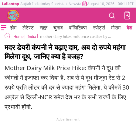
Lallantop
Aajtak
Indiatoday
Sportstak
Newstak
Mumbai Tak
August 10, 2026
Astrotak
|
06:11 IST
होम
लेटेस्ट
न्यूज़
चुनाव
पॉलिटिक्स
स्पोर्ट्स
मौसम
देश
India
mother dairy hikes milk price costlier by 2 rupees per litre delhi ncr
Home
मदर डेयरी कंपनी ने बढ़ाए दाम, अब दो रुपये महंगा
मिलेगा दूध, जानिए क्या है वजह?
Mother Dairy Milk Price Hike: कंपनी ने दूध की
कीमतों में इजाफा कर दिया है. अब से ये दूध मौजूदा रेट से 2
रुपये प्रति लीटर की दर से ज्यादा महंगा मिलेगा. ये कीमतें 30
अप्रैल से दिल्ली-NCR समेत देश भर के सभी राज्यों के लिए
प्रभावी होंगी.
Advertisement