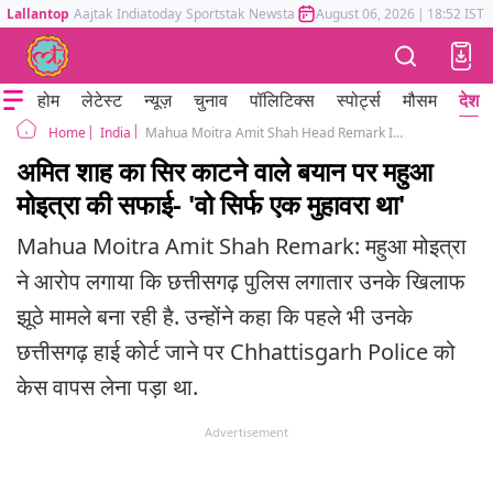
Lallantop
Aajtak
Indiatoday
Sportstak
Newstak
Mumbai Tak
August 06, 2026
Astrotak
|
18:52 IST
होम
लेटेस्ट
न्यूज़
चुनाव
पॉलिटिक्स
स्पोर्ट्स
मौसम
देश
India
Mahua Moitra Amit Shah Head Remark Idioms are not for Idiots Slams Chhattisgarh Police Raipur FIR
Home
अमित शाह का सिर काटने वाले बयान पर महुआ
मोइत्रा की सफाई- 'वो सिर्फ एक मुहावरा था'
Mahua Moitra Amit Shah Remark: महुआ मोइत्रा
ने आरोप लगाया कि छत्तीसगढ़ पुलिस लगातार उनके खिलाफ
झूठे मामले बना रही है. उन्होंने कहा कि पहले भी उनके
छत्तीसगढ़ हाई कोर्ट जाने पर Chhattisgarh Police को
केस वापस लेना पड़ा था.
Advertisement