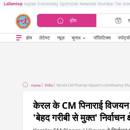
Lallantop
Aajtak
Indiatoday
Sportstak
Newstak
Mumbai Tak
Ast
होम
⌄
चुनाव
होम
लेटेस्ट
न्यूज़
पॉलिटिक्स
स्पोर्ट्स
India
Kerala CM Pinarayi Vijayan's constituency D
Home
केरल के CM पिनाराई विजयन क
'बेहद गरीबी से मुक्त' निर्वाचन क्