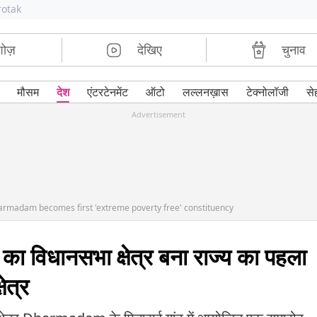
rotak
शोज़
देखिए
चुनाव
मौसम
देश
एंटरटेनमेंट
ऑटो
लल्लनख़ास
टेक्नोलॉजी
से
Advertisement
harmadam becomes first 'extreme poverty free' constituency
ा विधानसभा क्षेत्र बना राज्य का पहला
षेत्र