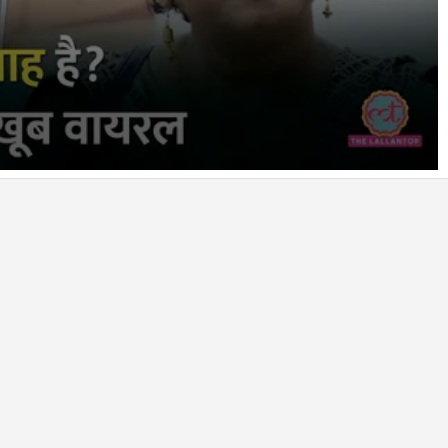
आपके
इनबॉक्स
में