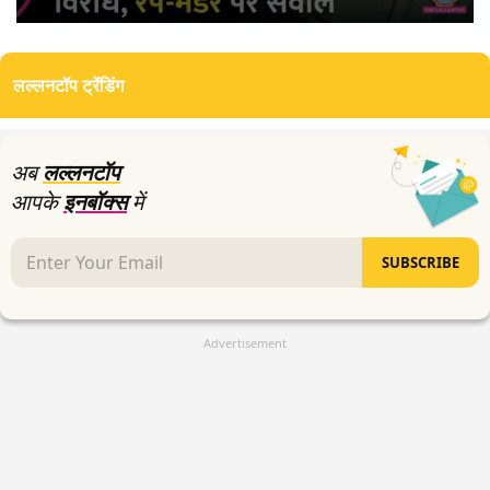
0
seconds
of
लल्लनटॉप ट्रेंडिंग
4
minutes,
56
seconds
अब
लल्लनटॉप
आपके
इनबॉक्स
में
SUBSCRIBE
Advertisement