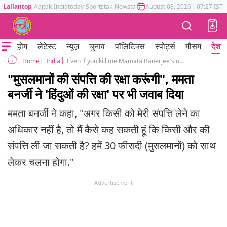
Lallantop
Aajtak
Indiatoday
Sportstak
Newstak
Mumbai Tak
August 08, 2026
Astrotak
|
07:27 IST
होम
लेटेस्ट
न्यूज़
चुनाव
पॉलिटिक्स
स्पोर्ट्स
मौसम
देश
India
Even if you kill me Mamata Banerjee's unity pitch amid violence over Waqf law
Home
"मुसलमानों की संपत्ति की रक्षा करूंगी", ममता
बनर्जी ने 'हिंदुओं की रक्षा' पर भी जवाब दिया
ममता बनर्जी ने कहा, "अगर किसी को मेरी संपत्ति लेने का
अधिकार नहीं है, तो मैं कैसे कह सकती हूं कि किसी और की
संपत्ति ली जा सकती है? हमें 30 फीसदी (मुसलमानों) को साथ
लेकर चलना होगा."
Advertisement