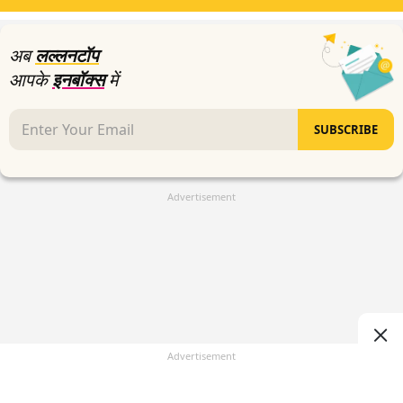
17
seconds
अब
लल्लनटॉप
आपके
इनबॉक्स
में
SUBSCRIBE
Advertisement
Advertisement