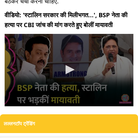
बैठकर चर्चा करनी चाहिए.
वीडियो: 'स्टालिन सरकार की मिलीभगत...', BSP नेता की
हत्या पर CBI जांच की मांग करते हुए बोलीं मायावती
0
seconds
of
लल्लनटॉप ट्रेंडिंग
0
seconds