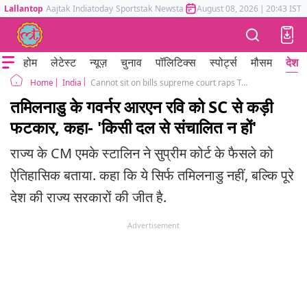
Lallantop
Aajtak
Indiatoday
Sportstak
Newstak
Mumbai Tak
August 08, 2026
Astrotak
|
20:43 IST
होम
लेटेस्ट
न्यूज़
चुनाव
पॉलिटिक्स
स्पोर्ट्स
मौसम
देश
India
Cannot sit on bills supreme court raps Tamil Nadu Governor, clears 10 pending bills
Home
तमिलनाडु के गवर्नर आरएन रवि को SC से कड़ी
फटकार, कहा- 'किसी दल से संचालित न हों'
राज्य के CM एमके स्टालिन ने सुप्रीम कोर्ट के फैसले को
ऐतिहासिक बताया. कहा कि ये सिर्फ तमिलनाडु नहीं, बल्कि पूरे
देश की राज्य सरकारों की जीत है.
Advertisement