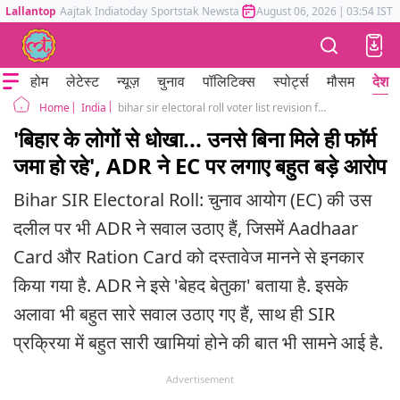
Lallantop
Aajtak
Indiatoday
Sportstak
Newstak
Mumbai Tak
August 06, 2026
Astrotak
|
03:54 IST
होम
लेटेस्ट
न्यूज़
चुनाव
पॉलिटिक्स
स्पोर्ट्स
मौसम
देश
India
bihar sir electoral roll voter list revision fraud with voters election commission of india ADR petition Supreme Court
Home
'बिहार के लोगों से धोखा... उनसे बिना मिले ही फॉर्म
जमा हो रहे', ADR ने EC पर लगाए बहुत बड़े आरोप
Bihar SIR Electoral Roll: चुनाव आयोग (EC) की उस
दलील पर भी ADR ने सवाल उठाए हैं, जिसमें Aadhaar
Card और Ration Card को दस्तावेज मानने से इनकार
किया गया है. ADR ने इसे 'बेहद बेतुका' बताया है. इसके
अलावा भी बहुत सारे सवाल उठाए गए हैं, साथ ही SIR
प्रक्रिया में बहुत सारी खामियां होने की बात भी सामने आई है.
Advertisement