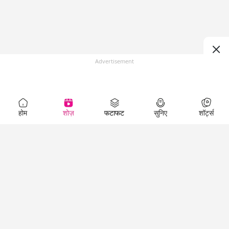
Advertisement
होम
शोज़
फटाफट
सुनिए
शॉर्ट्स
Top Shows
LallanKhas News
Entertainment
News
The Lallantop Show
Hindi Satire & Humor
Duniyadaari
Lallankhas Specials
Guest in the
Breaking News
Entertainment News
Newsroom
Top Political News
Hindi
Netanagri
Hindi
Top stories Cinema
Lallantop Baithki
Top History News
Entertainment Special
Kharcha Paani
Real Stories News
News
Aasan Bhasha Mein
Latest Political News
Top movies series
Social List
Top Literature News
review
Tarikh
Top Persons News
Latest Entertainment
Sehat
Top Profiles
News