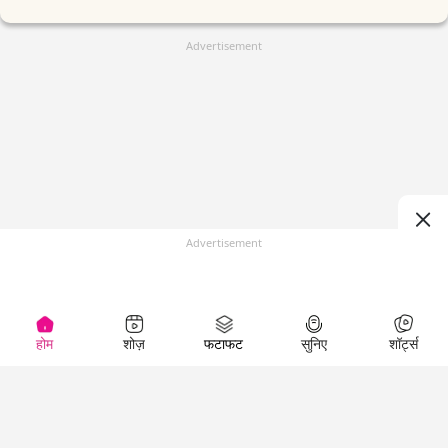
Advertisement
Advertisement
होम
शोज़
फटाफट
सुनिए
शॉर्ट्स
(
)
Top Shows
LallanKhas News
Entertainment
News
The Lallantop Show
Hindi Satire & Humor