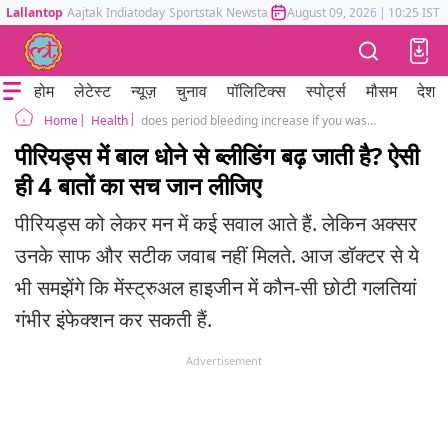
Lallantop
Aajtak
Indiatoday
Sportstak
Newstak
Mumbai Tak
August 09, 2026
Astrotak
|
10:25 IST
होम
लेटेस्ट
न्यूज़
चुनाव
पॉलिटिक्स
स्पोर्ट्स
मौसम
देश
Health
does period bleeding increase if you wash your hair four menstrual hygiene myth busted
Home
पीरियड्स में बाल धोने से ब्लीडिंग बढ़ जाती है? ऐसी
ही 4 बातों का सच जान लीजिए
पीरियड्स को लेकर मन में कई सवाल आते हैं. लेकिन अक्सर
उनके साफ और सटीक जवाब नहीं मिलते. आज डॉक्टर से ये
भी समझेंगे कि मेंस्ट्रुअल हाइजीन में कौन-सी छोटी गलतियां
गंभीर इंफेक्शन कर सकती हैं.
Advertisement