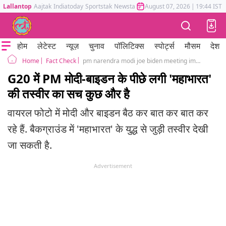
Lallantop
Aajtak
Indiatoday
Sportstak
Newstak
Mumbai Tak
August 07, 2026
Astrotak
|
19:44 IST
होम
लेटेस्ट
न्यूज़
चुनाव
पॉलिटिक्स
स्पोर्ट्स
मौसम
देश
Fact Check
pm narendra modi joe biden meeting image mahabharat background viral fact check
Home
G20 में PM मोदी-बाइडन के पीछे लगी 'महाभारत'
की तस्वीर का सच कुछ और है
वायरल फोटो में मोदी और बाइडन बैठ कर बात कर बात कर
रहे हैं. बैकग्राउंड में 'महाभारत' के युद्ध से जुड़ी तस्वीर देखी
जा सकती है.
Advertisement