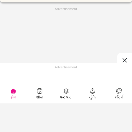
Advertisement
Advertisement
होम
शोज़
फटाफट
सुनिए
शॉर्ट्स
(
)
Top Shows
LallanKhas News
Entertainment
News
The Lallantop Show
Hindi Satire & Humor
Duniyadaari
Lallankhas Specials