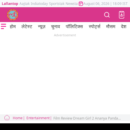
Lallantop
Aajtak
Indiatoday
Sportstak
Newstak
Mumbai Tak
August 06, 2026
Astrotak
|
18:09 IST
होम
लेटेस्ट
न्यूज़
चुनाव
पॉलिटिक्स
स्पोर्ट्स
मौसम
देश
Advertisement
Home
Entertainment
Film Review Dream Girl 2 Ananya Panday Ayushmann Khurrana Paresh Rawal Annu Kapoor Rajpal Yadav