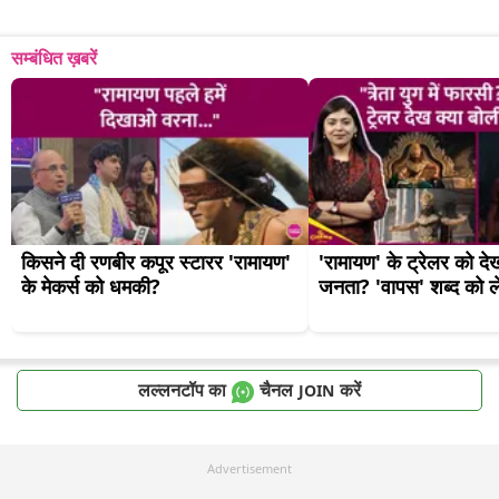
सम्बंधित ख़बरें
किसने दी रणबीर कपूर स्टारर 'रामायण' 
'रामायण' के ट्रेलर को दे
के मेकर्स को धमकी?
जनता? 'वापस' शब्द को 
लल्लनटॉप का
चैनल
करें
JOIN
Advertisement