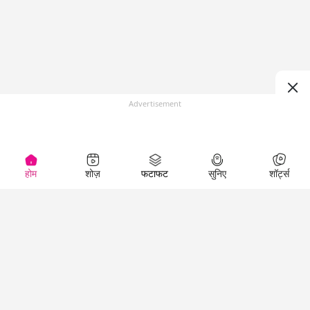
Advertisement
होम
शोज़
फटाफट
सुनिए
शॉर्ट्स
Top Shows
LallanKhas News
Entertainment
News
The Lallantop Show
Hindi Satire & Humor
Duniyadaari
Lallankhas Specials
Guest in the
Breaking News
Entertainment News
Newsroom
Top Political News
Hindi
Netanagri
Hindi
Top stories Cinema
Lallantop Baithki
Top History News
Entertainment Special
Kharcha Paani
Real Stories News
News
Aasan Bhasha Mein
Latest Political News
Top movies series
Social List
Top Literature News
review