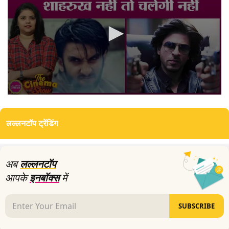
0
seconds
of
लल्लनटॉप ट्रेंडिंग
4
minutes,
57
seconds
अब
लल्लनटॉप
आपके
इनबॉक्स
में
SUBSCRIBE