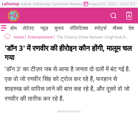
Lallantop
Aajtak
Indiatoday
Sportstak
Newstak
Mumbai Tak
August 07, 2026
Astrotak
|
23:52 IST
होम
लेटेस्ट
न्यूज़
चुनाव
पॉलिटिक्स
स्पोर्ट्स
मौसम
देश
Entertainment
The Cinema Show: Ranveer Singh look from Don 3 to Akshay Kumar's OMG 2 update
Home
'डॉन 3' में रणवीर की हीरोइन कौन होंगी, मालूम चल
गया
'डॉन 3' का टीज़र जब से आया है जनता दो दलों में बंट गई है.
एक वो जो रणवीर सिंह को ट्रोल कर रहे हैं, फरहान से
शाहरुख को वापिस लाने की बात कह रहे हैं, और दूसरे वो जो
रणवीर की तारीफ कर रहे हैं.
Advertisement