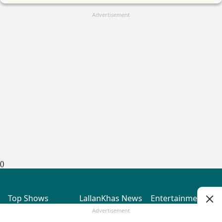
Advertisement
(
)
Top Shows
LallanKhas News
Entertainment
News
The Lallantop Show
Hindi Satire & Humor
Advertisement
Duniyadaari
Lallankhas Specials