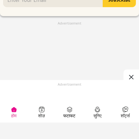
Advertisement
Advertisement
होम
शोज़
फटाफट
सुनिए
शॉर्ट्स
(
)
Top Shows
LallanKhas News
Entertainment