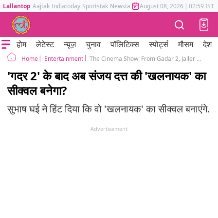
Lallantop
Aajtak
Indiatoday
Sportstak
Newstak
Mumbai Tak
August 08, 2026
Astrotak
|
02:59 IST
होम
लेटेस्ट
न्यूज़
चुनाव
पॉलिटिक्स
स्पोर्ट्स
मौसम
देश
Entertainment
The Cinema Show: From Gadar 2, Jailer and OMG 2 collection to Sanjay Dutt's Khalnayak's sequel update
Home
'गदर 2' के बाद अब संजय दत्त की 'खलनायक' का
सीक्वल बनेगा?
सुभाष घई ने हिंट दिया कि वो 'खलनायक' का सीक्वल बनाएंगे.
Advertisement