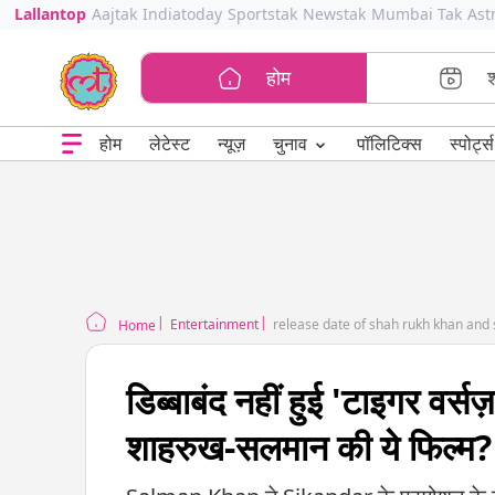
Lallantop
Aajtak
Indiatoday
Sportstak
Newstak
Mumbai Tak
Ast
होम
⌄
चुनाव
होम
लेटेस्ट
न्यूज़
पॉलिटिक्स
स्पोर्ट्स
Entertainment
release date of shah rukh khan and 
Home
डिब्बाबंद नहीं हुई 'टाइगर वर
शाहरुख-सलमान की ये फिल्म?