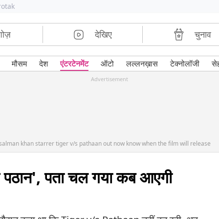
rotak
शोज़
देखिए
चुनाव
मौसम
देश
एंटरटेनमेंट
ऑटो
लल्लनख़ास
टेक्नोलॉजी
से
Advertisement
salman khan starrer tiger v/s pathaan out now know when the film will release
्सज़ पठान', पता चल गया कब आएगी