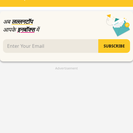
लल्लनटॉप ट्रेंडिंग
0
seconds
अब
लल्लनटॉप
आपके
इनबॉक्स
में
SUBSCRIBE
Advertisement