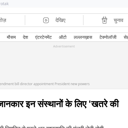
rotak
शोज़
देखिए
चुनाव
मौसम
देश
एंटरटेनमेंट
ऑटो
लल्लनख़ास
टेक्नोलॉजी
से
Advertisement
endment bill director appointment President new powers
े जानकार इन संस्थानों के लिए 'खतरे की