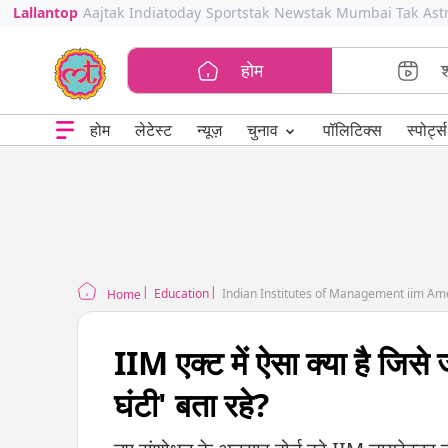
Lallantop
Aajtak
Indiatoday
Sportstak
Newstak
Mumbai Tak
Ast
होम
⌄
चुनाव
होम
लेटेस्ट
न्यूज़
पॉलिटिक्स
स्पोर्ट्स
Education
Indian Institutes of Management iim Am
Home
IIM एक्ट में ऐसा क्या है जिस
घंटी' बता रहे?