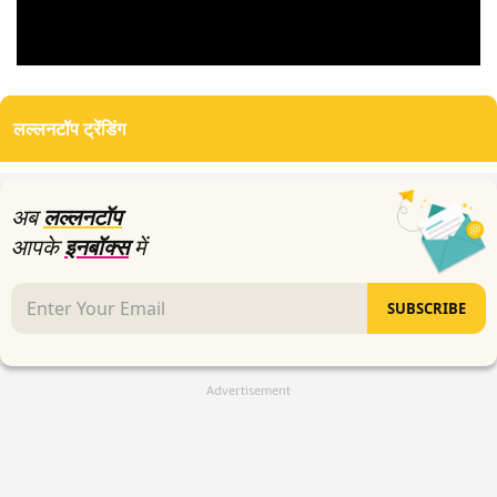
0
seconds
of
लल्लनटॉप ट्रेंडिंग
0
seconds
अब
लल्लनटॉप
आपके
इनबॉक्स
में
SUBSCRIBE
Advertisement