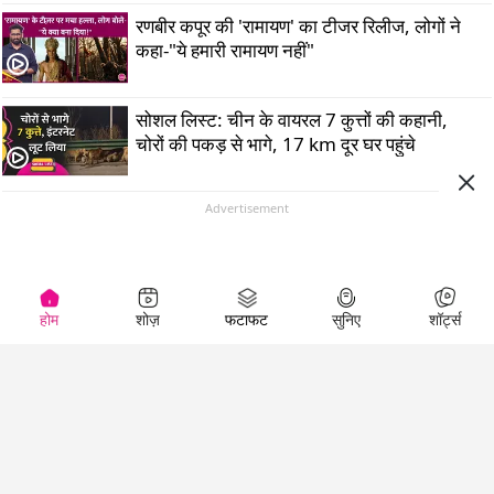
रणबीर कपूर की 'रामायण' का टीजर रिलीज, लोगों ने
कहा-"ये हमारी रामायण नहीं"
सोशल लिस्ट: चीन के वायरल 7 कुत्तों की कहानी,
चोरों की पकड़ से भागे, 17 km दूर घर पहुंचे
Advertisement
होम
शोज़
फटाफट
सुनिए
शॉर्ट्स
Top Shows
LallanKhas News
Entertainment
News
The Lallantop Show
Hindi Satire & Humor
Duniyadaari
Lallankhas Specials
Guest in the
Breaking News
Entertainment News
Newsroom
Top Political News
Hindi
Netanagri
Hindi
Top stories Cinema
Lallantop Baithki
Top History News
Entertainment Special