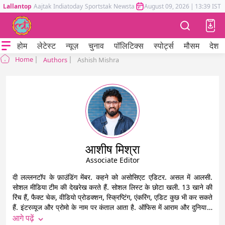
Lallantop
Aajtak
Indiatoday
Sportstak
Newstak
Mumbai Tak
August 09, 2026
Astrotak
|
13:39 IST
होम
लेटेस्ट
न्यूज़
चुनाव
पॉलिटिक्स
स्पोर्ट्स
मौसम
देश
Home
Authors
Ashish Mishra
आशीष मिश्रा
Associate Editor
दी लल्लनटॉप के फ़ाउंडिंग मेंबर. कहने को असोसिएट एडिटर. असल में आलसी.
सोशल मीडिया टीम की देखरेख करते हैं. सोशल लिस्ट के छोटा खली. 13 खाने की
रिंच हैं, फैक्ट चेक, वीडियो प्रोडक्शन, स्क्रिप्टिंग, एंकरिंग, एडिट कुछ भी कर सकते
हैं. इंटरव्यूज और प्रोमो के नाम पर कंताल आता है. ऑफिस में आराम और दुनिया में
प्रेम बांटने के अभियान पर हैं.
आगे पढ़ें