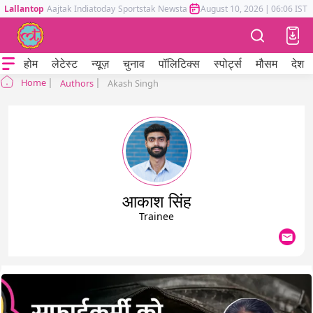
Lallantop
Aajtak
Indiatoday
Sportstak
Newstak
Mumbai Tak
August 10, 2026
Astrotak
|
06:06 IST
होम
लेटेस्ट
न्यूज़
चुनाव
पॉलिटिक्स
स्पोर्ट्स
मौसम
देश
Home
Authors
Akash Singh
आकाश सिंह
Trainee