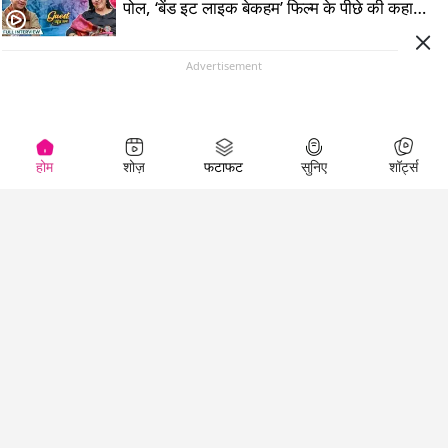
पोल, ‘बेंड इट लाइक बेकहम’ फिल्म के पीछे की कहानी
बताई
Advertisement
होम
शोज़
फटाफट
सुनिए
शॉर्ट्स
Top Shows
LallanKhas News
Entertainment
News
The Lallantop Show
Hindi Satire & Humor
Duniyadaari
Lallankhas Specials
Guest in the
Breaking News
Entertainment News
Newsroom
Top Political News
Hindi
Netanagri
Hindi
Top stories Cinema
Lallantop Baithki
Top History News
Entertainment Special
Kharcha Paani
Real Stories News
News
Aasan Bhasha Mein
Latest Political News
Top movies series
Social List
Top Literature News
review
Tarikh
Top Persons News
Latest Entertainment
Sehat
Top Profiles
News
The Cinema Show
Viral News
Business News
Technology
Top News