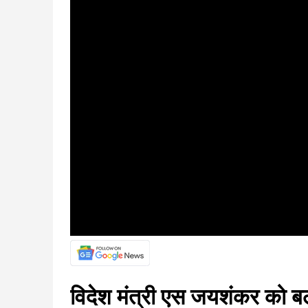
विदेश मंत्री एस जयशंकर को बलूच