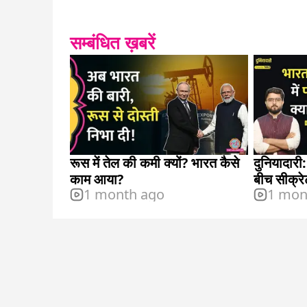
सम्बंधित ख़बरें
रूस में तेल की कमी क्यों? भारत कैसे
दुनियादारी
काम आया?
बीच सीक्रे
1 month ago
1 mon