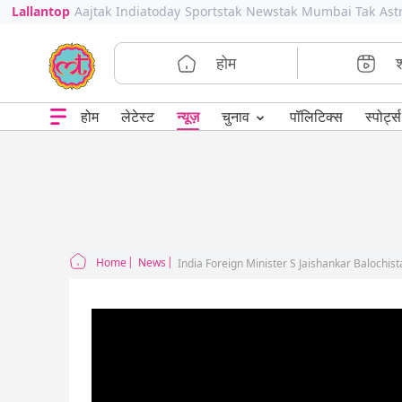
Lallantop
Aajtak
Indiatoday
Sportstak
Newstak
Mumbai Tak
Ast
होम
⌄
चुनाव
होम
लेटेस्ट
न्यूज़
पॉलिटिक्स
स्पोर्ट्स
Home
News
India Foreign Minister S Jaishankar Balochis