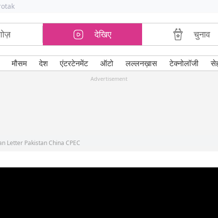
rotak
शोज़
देखिए
चुनाव
मौसम
देश
एंटरटेनमेंट
ऑटो
लल्लनख़ास
टेक्नोलॉजी
से
Advertisement
tan Letter Pakistan China CPEC