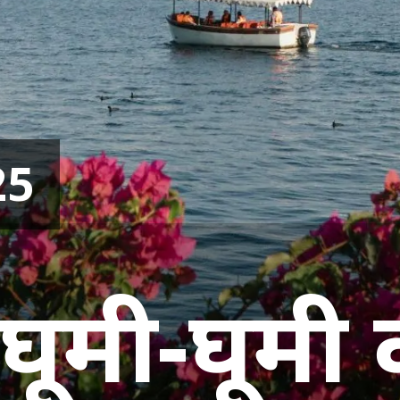
25
घूमी-घूमी 