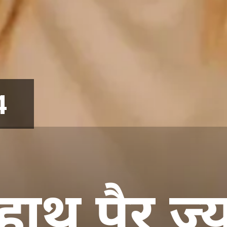
4
 हाथ पैर ज्य