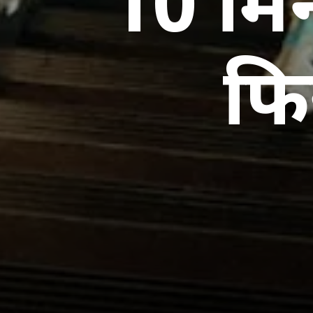
10 मिन
फि