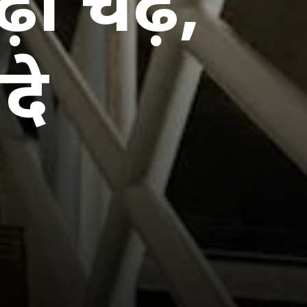
 चढ़ें,
यदे