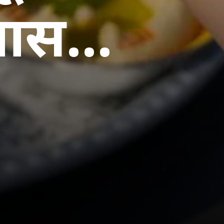
यास...