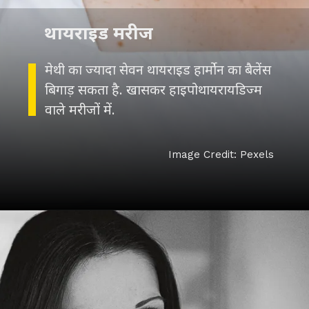
थायराइड मरीज
मेथी का ज्यादा सेवन थायराइड हार्मोन का बैलेंस
बिगाड़ सकता है. खासकर हाइपोथायरायडिज्म