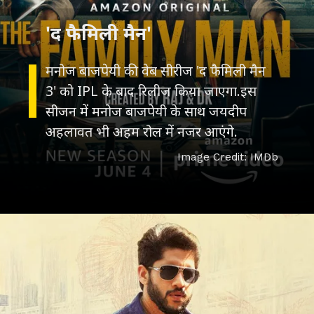
मनोज बाजपेयी की वेब सीरीज 'द फैमिली मैन
3' को IPL के बाद रिलीज किया जाएगा.इस
सीजन में मनोज बाजपेयी के साथ जयदीप
Image Credit: IMDb