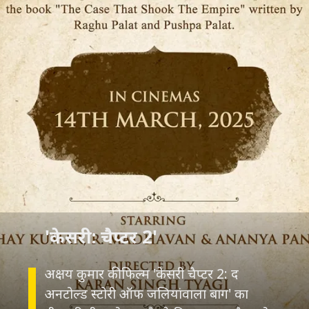
अक्षय कुमार की फिल्म 'केसरी चैप्टर 2: द
अनटोल्ड स्टोरी ऑफ जलियांवाला बाग' का