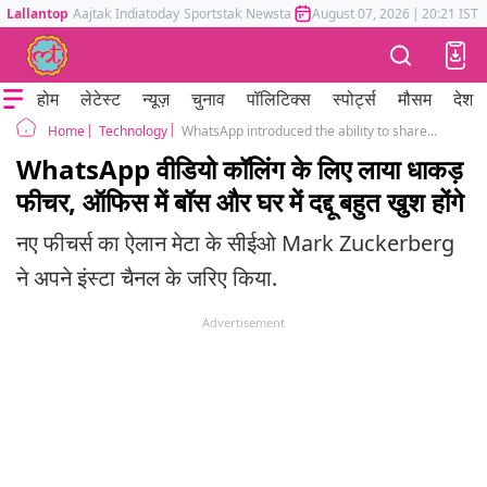
Lallantop
Aajtak
Indiatoday
Sportstak
Newstak
Mumbai Tak
August 07, 2026
Astrotak
|
20:21 IST
होम
लेटेस्ट
न्यूज़
चुनाव
पॉलिटिक्स
स्पोर्ट्स
मौसम
देश
Technology
WhatsApp introduced the ability to share your screen during a video call and landscap mode for everyone!
Home
WhatsApp वीडियो कॉलिंग के लिए लाया धाकड़
फीचर, ऑफिस में बॉस और घर में दद्दू बहुत खुश होंगे
नए फीचर्स का ऐलान मेटा के सीईओ Mark Zuckerberg
ने अपने इंस्टा चैनल के जरिए किया.
Advertisement