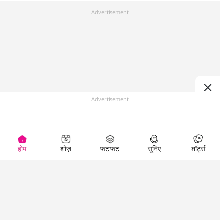
Advertisement
Advertisement
होम
शोज़
फटाफट
सुनिए
शॉर्ट्स
Top Shows
LallanKhas News
Entertainment
News
The Lallantop Show
Hindi Satire & Humor
Duniyadaari
Lallankhas Specials
Guest in the
Breaking News
Entertainment News
Newsroom
Top Political News
Hindi
Netanagri
Hindi
Top stories Cinema