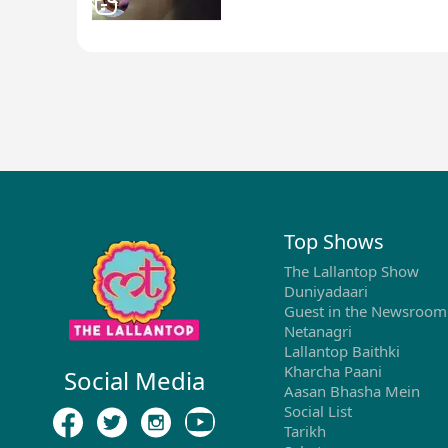
में हुए थे शामिल
Top Shows
The Lallantop Show
Duniyadaari
Guest in the Newsroom
Netanagri
Lallantop Baithki
Kharcha Paani
Social Media
Aasan Bhasha Mein
Social List
Tarikh