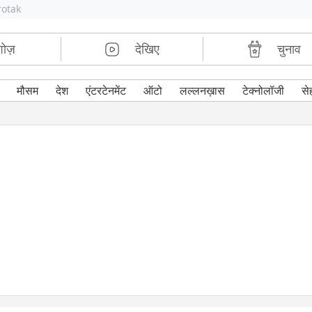
rotak
शोज़
देखिए
चुनाव
मौसम
देश
एंटरटेनमेंट
ऑटो
लल्लनख़ास
टेक्नोलॉजी
से