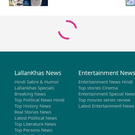
LallanKhas News
Entertainment New
Hindi Satire & Humor
Entertainment News Hindi
Lallankhas Specials
Top stories Cinema
Breaking News
Entertainment Special New
Top Political News Hindi
Top movies series review
Top History News
Latest Entertainment News
Real Stories News
Latest Political News
Top Literature News
Top Persons News