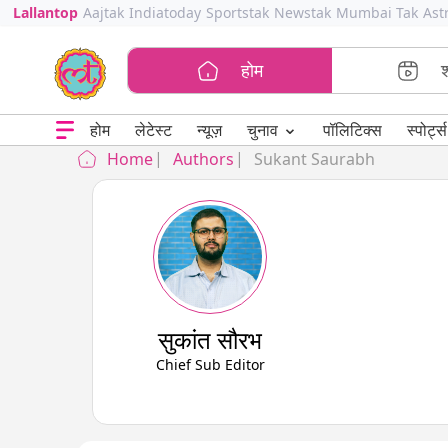
Lallantop
Aajtak
Indiatoday
Sportstak
Newstak
Mumbai Tak
Ast
होम
⌄
चुनाव
होम
लेटेस्ट
न्यूज़
पॉलिटिक्स
स्पोर्ट्स
Home
Authors
Sukant Saurabh
सुकांत सौरभ
Chief Sub Editor