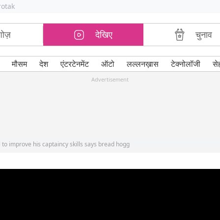
rotak
शोज़
देखिए
चुनाव
मौसम
देश
एंटरटेनमेंट
ऑटो
लल्लनख़ास
टेक्नोलॉजी
से
Advertisement
l to improve his captaincy skills says bread hogg