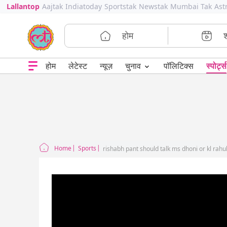
Lallantop
Aajtak
Indiatoday
Sportstak
Newstak
Mumbai Tak
Ast
होम
⌄
चुनाव
होम
लेटेस्ट
न्यूज़
पॉलिटिक्स
स्पोर्ट्स
Home
Sports
rishabh pant should talk ms dhoni or kl rahu