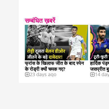
सम्बंधित ख़बरें
फ्रांस के खिलाफ जीत के बाद स्पेन
हार्दिक पं
के रोड्री क्यों चमक गए?
जसप्रीत बु
23 days ago
14 da
इंडिया के क