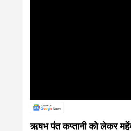
ऋषभ पंत कप्तानी को लेकर महेंद्