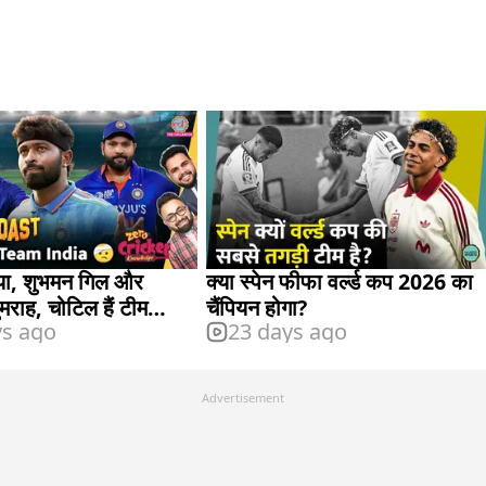
ड्या, शुभमन गिल और
क्या स्पेन फीफा वर्ल्ड कप 2026 का
मराह, चोटिल हैं टीम
चैंपियन होगा?
ys ago
23 days ago
ई प्लेयर्स
Advertisement