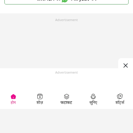
Advertisement
Advertisement
होम
शोज़
फटाफट
सुनिए
शॉर्ट्स
Top Shows
LallanKhas News
Entertainment
News
The Lallantop Show
Hindi Satire & Humor