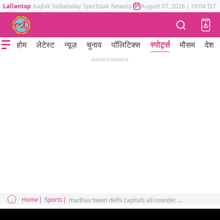
Lallantop
Aajtak
Indiatoday
Sportstak
Newstak
Mumbai Tak
August 07, 2026
Astrotak
|
10:04 IST
होम
लेटेस्ट
न्यूज़
चुनाव
पॉलिटिक्स
स्पोर्ट्स
मौसम
देश
Advertisement
Home
Sports
madhav tiwari delhi capitals all rounder star ipl moments