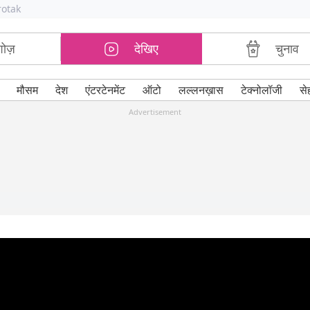
rotak
शोज़
देखिए
चुनाव
मौसम
देश
एंटरटेनमेंट
ऑटो
लल्लनख़ास
टेक्नोलॉजी
से
Advertisement