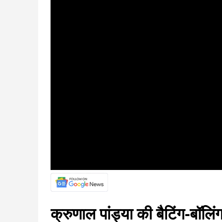
क्रुणाल पांड्या की बैटिंग-बॉलि