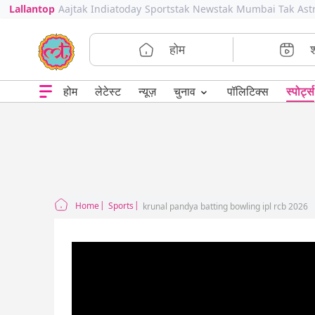
Lallantop
Aajtak
Indiatoday
Sportstak
Newstak
Mumbai Tak
Ast
होम
⌄
चुनाव
होम
लेटेस्ट
न्यूज़
पॉलिटिक्स
स्पोर्ट्स
Home
Sports
krunal pandya batting bowling ipl rcb 2026