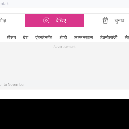
rotak
शोज़
देखिए
चुनाव
मौसम
देश
एंटरटेनमेंट
ऑटो
लल्लनख़ास
टेक्नोलॉजी
से
Advertisement
ber to November