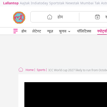
Lallantop
Aajtak
Indiatoday
Sportstak
Newstak
Mumbai Tak
Ast
होम
⌄
चुनाव
होम
लेटेस्ट
न्यूज़
पॉलिटिक्स
स्पोर्ट्स
Home
Sports
ICC World cup 2027 likely to run from Octo