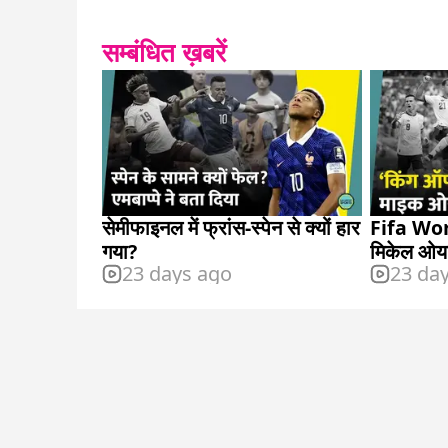
सम्बंधित ख़बरें
सेमीफाइनल में फ्रांस-स्पेन से क्यों हार
Fifa Wor
गया?
मिकेल ओया
23 days ago
23 da
दिलाएंगे?