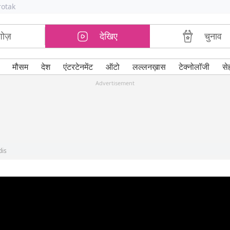
rotak
शोज़
देखिए
चुनाव
मौसम
देश
एंटरटेनमेंट
ऑटो
लल्लनख़ास
टेक्नोलॉजी
से
Advertisement
dis