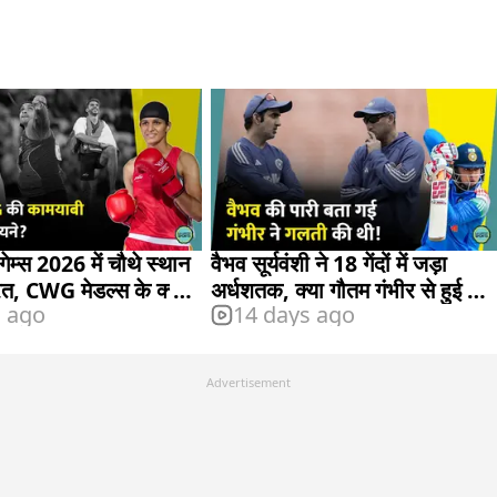
गेम्स 2026 में चौथे स्थान
वैभव सूर्यवंशी ने 18 गेंदों में जड़ा
रत, CWG मेडल्स के क्या
अर्धशतक, क्या गौतम गंभीर से हुई थी
s ago
14 days ago
गलती?
Advertisement