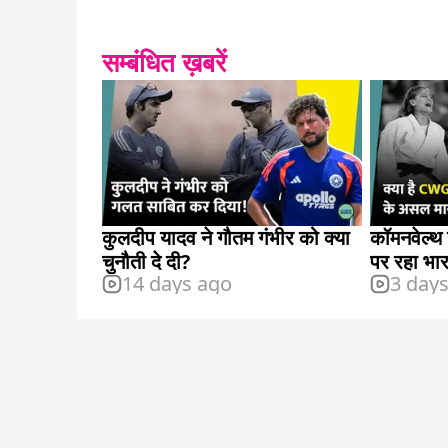
सम्बंधित ख़बरें
कुलदीप यादव ने गौतम गंभीर को क्या
कॉमनवेल्थ 
चुनौती दे दी?
पर रहा भा
14 days ago
3 day
मायने?