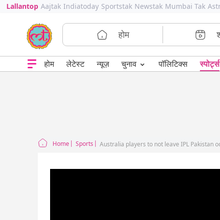
Lallantop
Aajtak
Indiatoday
Sportstak
Newstak
Mumbai Tak
Ast
होम
⌄
चुनाव
होम
लेटेस्ट
न्यूज़
पॉलिटिक्स
स्पोर्ट्स
Home
Sports
Australia players to not leave IPL Pakistan o