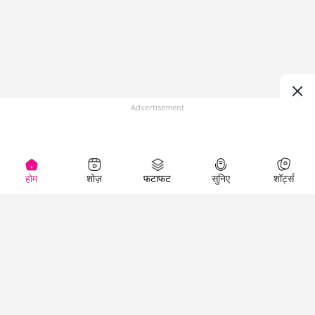
Advertisement
होम
शोज़
फटाफट
सुनिए
शॉर्ट्स
(
)
Top Shows
LallanKhas News
Entertainment
News
The Lallantop Show
Hindi Satire & Humor
Duniyadaari
Lallankhas Specials
Guest in the
Breaking News
Entertainment News
Newsroom
Top Political News
Hindi
Netanagri
Hindi
Top stories Cinema
Lallantop Baithki
Top History News
Entertainment Special
Kharcha Paani
Real Stories News
News
Aasan Bhasha Mein
Latest Political News
Top movies series
Social List
Top Literature News
review