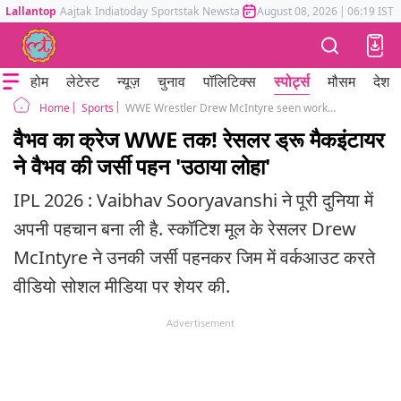
Lallantop
Aajtak
Indiatoday
Sportstak
Newstak
Mumbai Tak
August 08, 2026
Astrotak
|
06:19 IST
होम
लेटेस्ट
न्यूज़
चुनाव
पॉलिटिक्स
स्पोर्ट्स
मौसम
देश
Sports
WWE Wrestler Drew McIntyre seen working out wearing Vaibhav Sooryavanshi Jersey
Home
वैभव का क्रेज WWE तक! रेसलर ड्रू मैकइंटायर
ने वैभव की जर्सी पहन 'उठाया लोहा'
IPL 2026 : Vaibhav Sooryavanshi ने पूरी दुनिया में
अपनी पहचान बना ली है. स्कॉटिश मूल के रेसलर Drew
McIntyre ने उनकी जर्सी पहनकर जिम में वर्कआउट करते
वीडियो सोशल मीडिया पर शेयर की.
Advertisement