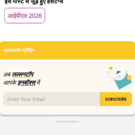
इस पोस्ट से जुड़े हुए हैशटैग्स
5
minutes,
44
आईपीएल 2026
seconds
लल्लनटॉप ट्रेंडिंग
अब
लल्लनटॉप
आपके
इनबॉक्स
में
SUBSCRIBE
Advertisement