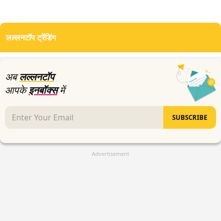
लल्लनटॉप ट्रेंडिंग
अब
लल्लनटॉप
आपके
इनबॉक्स
में
SUBSCRIBE
Advertisement