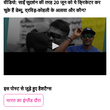
वीडियो: साईं सुदर्शन की तरह 20 जून को ये क्रिकेटर कर
चुके हैं डेब्यू, द्रविड़-कोहली के अलावा और कौन?
0
seconds
of
इस पोस्ट से जुड़े हुए हैशटैग्स
0
seconds
भारत का इंग्लैंड दौरा