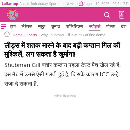
Lallantop
Aajtak
Indiatoday
Sportstak
Newstak
Mumbai Tak
August 10, 2026
Astrotak
|
05:54 IST
होम
लेटेस्ट
न्यूज़
चुनाव
पॉलिटिक्स
स्पोर्ट्स
मौसम
देश
Sports
Why Shubman Gill is at risk of fine demerit point black socks ind vs eng leeds test
Home
लीड्स में शतक मारने के बाद बढ़ी कप्तान गिल की
मुश्किलें, लग सकता है जुर्माना!
Shubman Gill बतौर कप्तान पहला टेस्ट मैच खेल रहे हैं.
इस मैच में उनसे ऐसी गलती हुई है, जिसके कारण ICC उन्हें
सजा दे सकता है.
Advertisement