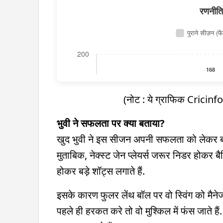
रणनीति 
पुराने सीज़न (फें
200
168
150
130
(नोट : ये ग्राफिक Cricinf
120
100
भुवी ने सफलता पर क्या बताया?
खुद भुवी ने इस सीजन अपनी सफलता को लेकर बात की 
60
मुताबिक, नेक्स्ट जेन प्लेयर्स जरूर निडर होकर ब
50
होकर बड़े शॉट्स लगाते हैं.
0
इसके कारण फुलर लेंथ बॉल पर वो स्विंग को मैने
फुल
गुड लेंथ
पहले ही हरकत करे तो वो मुश्किल में फंस जाते है