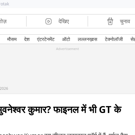
rotak
शोज़
देखिए
चुनाव
मौसम
देश
एंटरटेनमेंट
ऑटो
लल्लनख़ास
टेक्नोलॉजी
से
Advertisement
 2026
ुवनेश्वर कुमार? फाइनल में भी GT के