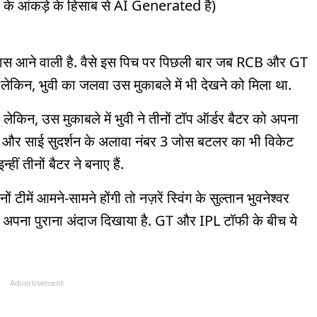
o के आंकड़े के हिसाब से AI Generated है)
6.58
5.45
 रास आने वाली है. वैसे इस पिच पर पिछली बार जब RCB और GT
 लेकिन, भुवी का जलवा उस मुकाबले में भी देखने को मिला था.
ेकिन, उस मुकाबले में भुवी ने तीनों टॉप ऑर्डर बैटर को अपना
ल और साई सुदर्शन के अलावा नंबर 3 जोस बटलर का भी विकेट
ंथ
बैक ऑफ लेंथ
यॉर्कर
ं तीनों बैटर ने बनाए हैं.
 टीमें आमने-सामने होंगी तो नज़रें स्विंग के सुल्तान भुवनेश्वर
ें अपना पुराना अंदाज दिखाया है. GT और IPL टॉफी के बीच ये
Advertisement